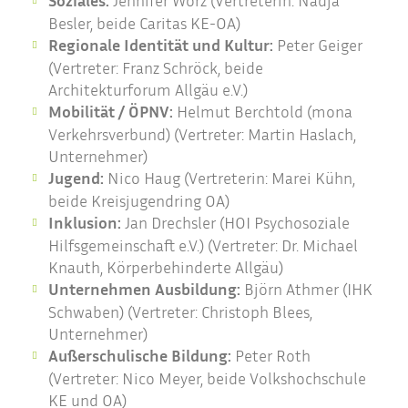
Soziales:
Jennifer Wörz (Vertreterin: Nadja
Besler, beide Caritas KE-OA)
Regionale Identität und Kultur:
Peter Geiger
(Vertreter: Franz Schröck, beide
Architekturforum Allgäu e.V.)
Mobilität / ÖPNV:
Helmut Berchtold (mona
Verkehrsverbund) (Vertreter: Martin Haslach,
Unternehmer)
Jugend:
Nico Haug (Vertreterin: Marei Kühn,
beide Kreisjugendring OA)
Inklusion:
Jan Drechsler (HOI Psychosoziale
Hilfsgemeinschaft e.V.) (Vertreter: Dr. Michael
Knauth, Körperbehinderte Allgäu)
Unternehmen Ausbildung:
Björn Athmer (IHK
Schwaben) (Vertreter: Christoph Blees,
Unternehmer)
Außerschulische Bildung:
Peter Roth
(Vertreter: Nico Meyer, beide Volkshochschule
KE und OA)