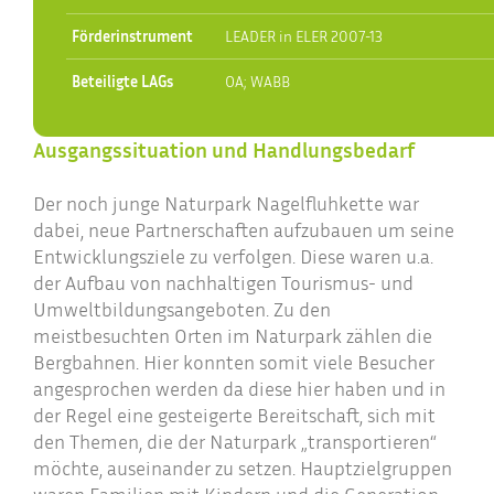
Förderinstrument
LEADER in ELER 2007-13
Beteiligte LAGs
OA; WABB
Ausgangssituation und Handlungsbedarf
Der noch junge Naturpark Nagelfluhkette war
dabei, neue Partnerschaften aufzubauen um seine
Entwicklungsziele zu verfolgen. Diese waren u.a.
der Aufbau von nachhaltigen Tourismus- und
Umweltbildungsangeboten. Zu den
meistbesuchten Orten im Naturpark zählen die
Bergbahnen. Hier konnten somit viele Besucher
angesprochen werden da diese hier haben und in
der Regel eine gesteigerte Bereitschaft, sich mit
den Themen, die der Naturpark „transportieren“
möchte, auseinander zu setzen. Hauptzielgruppen