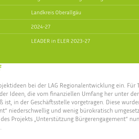
Landkreis Oberallgäu
2024-27
LEADER in ELER 2023-27
f
rojektideen bei der LAG Regionalentwicklung ein. Fü
er Ideen, die vom finanziellen Umfang her unter de
 ist, in der Geschäftsstelle vorgetragen. Diese wurde
t“ niederschwellig und wenig bürokratisch umgesetzt
n des Projekts „Unterstützung Bürgerengagement“ nun
.