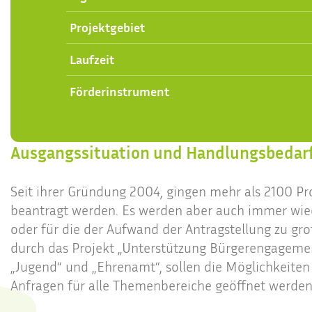
Projektgebiet
Laufzeit
Förderinstrument
Ausgangssituation und Handlungsbedar
Seit ihrer Gründung 2004, gingen mehr als 2100 P
beantragt werden. Es werden aber auch immer wied
oder für die der Aufwand der Antragstellung zu groß
durch das Projekt „Unterstützung Bürgerengagemen
„Jugend“ und „Ehrenamt“, sollen die Möglichkeite
Anfragen für alle Themenbereiche geöffnet werden