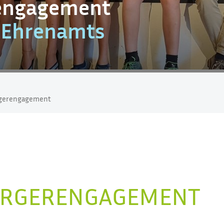
rengagement
s Ehrenamts
rgerengagement
ÜRGERENGAGEMENT