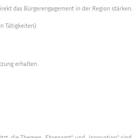
irekt das Bürgerengagement in der Region stärken.
n Tätigkeiten).
zung erhalten.
tzt, die Themen „Ehrenamt“ und „Innovation“ sind