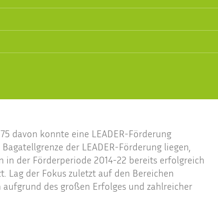
r 175 davon konnte eine LEADER-Förderung
r Bagatellgrenze der LEADER-Förderung liegen,
n in der Förderperiode 2014-22 bereits erfolgreich
. Lag der Fokus zuletzt auf den Bereichen
 aufgrund des großen Erfolges und zahlreicher